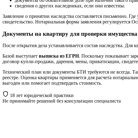
документы об обязательной доле при наличии такого прав
сведения о других наследниках, если они известны.
Заявление о принятии наследства составляется письменно. Где
свидетельство. Нотариальная форма заявления регулируется Осн
Документы на квартиру для проверки имущества
После открытия дела устанавливается состав наследства. Для 
Базой выступает
выписка из ЕГРН
. Поскольку показывает за
договор купли-продажи, дарения, мены, приватизации, свидетел
Технический план или документы БТИ требуются не всегда. Так
реестре. Оценка квартиры применяется для расчета нотариальн
выгоден или помогает подтвердить стоимость.
18 лет юридической практики
Не принимайте решений
без консультации специалиста