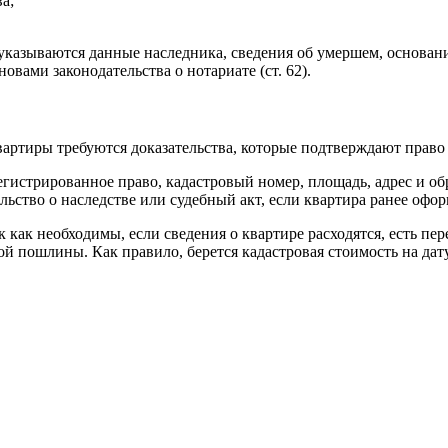
а;
 указываются данные наследника, сведения об умершем, основани
овами законодательства о нотариате (ст. 62).
квартиры требуются доказательства, которые подтверждают право
регистрированное право, кадастровый номер, площадь, адрес и 
ьство о наследстве или судебный акт, если квартира ранее оформ
 как необходимы, если сведения о квартире расходятся, есть п
ой пошлины. Как правило, берется кадастровая стоимость на дат