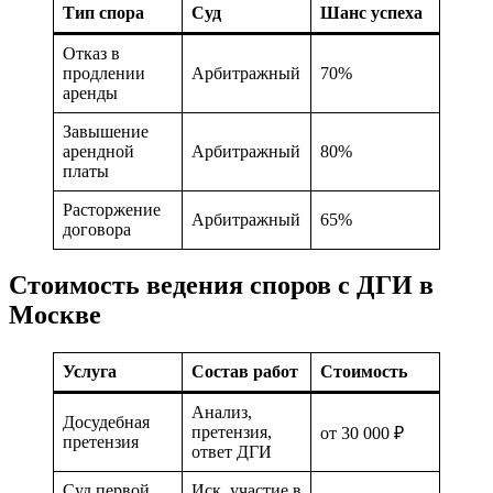
Тип спора
Суд
Шанс успеха
Отказ в
продлении
Арбитражный
70%
аренды
Завышение
арендной
Арбитражный
80%
платы
Расторжение
Арбитражный
65%
договора
Стоимость ведения споров с ДГИ в
Москве
Услуга
Состав работ
Стоимость
Анализ,
Досудебная
претензия,
от 30 000 ₽
претензия
ответ ДГИ
Суд первой
Иск, участие в