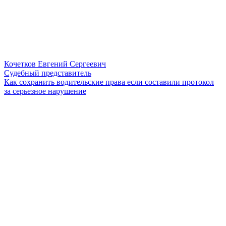
Кочетков Евгений Сергеевич
Судебный представитель
Как сохранить водительские права если составили протокол
за серьезное нарушение