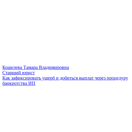
Кошелева Тамара Владимировна
Старший юрист
Как зафиксировать ущерб и добиться выплат через процедуру
банкротства ИП