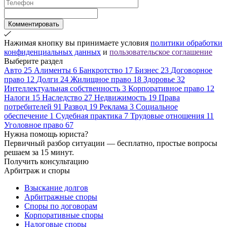
Комментировать
Нажимая кнопку вы принимаете условия
политики обработки
конфиденциальных данных
и
пользовательское соглашение
Выберите раздел
Авто
25
Алименты
6
Банкротство
17
Бизнес
23
Договорное
право
12
Долги
24
Жилищное право
18
Здоровье
32
Интеллектуальная собственность
3
Корпоративное право
12
Налоги
15
Наследство
27
Недвижимость
19
Права
потребителей
91
Развод
19
Реклама
3
Социальное
обеспечение
1
Судебная практика
7
Трудовые отношения
11
Уголовное право
67
Нужна помощь юриста?
Первичный разбор ситуации — бесплатно, простые вопросы
решаем за 15 минут.
Получить консультацию
Арбитраж и споры
Взыскание долгов
Арбитражные споры
Споры по договорам
Корпоративные споры
Налоговые споры