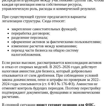
распределить функции между участниками группы так, чтобы
каждая организация имела собственные ресурсы,
управленческую роль, расходы и коммерческий результат.
При существующей группе предлагаются варианты
легализации структуры. Сюда относят:
закрепление самостоятельных функций;
переработка договоров;
разделение персонала;
оформление активов за фактическими пользователями;
изменение расчетов между компаниями;
переход части бизнеса на общую систему
налогообложения.
Если риски высокие, рассматривается консолидация активов
и отказ от спорных моделей. В 2025–2026 годах действует
налоговая амнистия для бизнеса, который добровольно
отказывается от схем дробления. При соблюдении условий
закона доначисления, пени и штрафы по проверкам за 2022–
2024 годы списываются (ст. 6 ФЗ № 176-ФЗ). Амнистия не
отменяет контроль будущих периодов. Поэтому перестройку
подтверждают документами, функциями и экономическими
расчетами.
В спорной ситуации
юрист готовит позицию для ФНС.