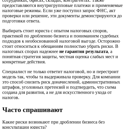
сотрудниках, офисах, складах, контрагентах. Также
предоставляются внутригрупповые платежи и применяемые
налоговые режимы. Если уже поступил запрос ФНС, акт
проверки или решение, эти документы демонстрируются до
подготовки ответа.
Выбирать стоит юриста с опытом налоговых споров,
практикой по дроблению бизнеса и пониманием судебных
подходов к необоснованной налоговой выгоде. Осторожно
стоит относиться к обещаниям полностью убрать риски. В
налоговых спорах надежнее
не гарантия результата
, а
понятная стратегия защиты, честная оценка слабых мест и
конкретные действия.
Специалист не только ответит налоговой, но и перестроит
модель так, чтобы та выдерживала проверку. Для компании
это способ снизить риск доначислений, административных
штрафов, уголовных претензий и подтвердить, что схема
создана для развития, а не для искусственного ухода от
налогов.
Часто
спрашивают
Какие риски возникают при дроблении бизнеса без
консультации юриста?