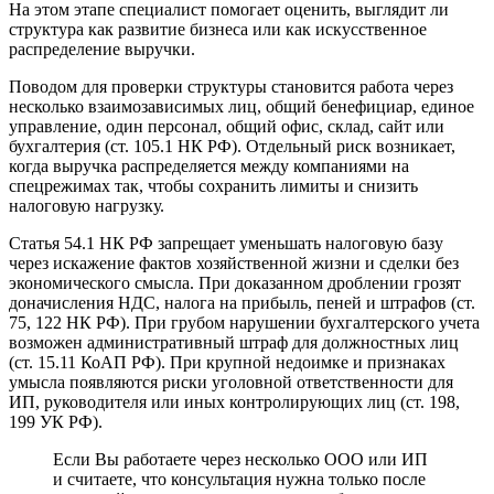
На этом этапе специалист помогает оценить, выглядит ли
структура как развитие бизнеса или как искусственное
распределение выручки.
Поводом для проверки структуры становится работа через
несколько взаимозависимых лиц, общий бенефициар, единое
управление, один персонал, общий офис, склад, сайт или
бухгалтерия (ст. 105.1 НК РФ). Отдельный риск возникает,
когда выручка распределяется между компаниями на
спецрежимах так, чтобы сохранить лимиты и снизить
налоговую нагрузку.
Статья 54.1 НК РФ запрещает уменьшать налоговую базу
через искажение фактов хозяйственной жизни и сделки без
экономического смысла. При доказанном дроблении грозят
доначисления НДС, налога на прибыль, пеней и штрафов (ст.
75, 122 НК РФ). При грубом нарушении бухгалтерского учета
возможен административный штраф для должностных лиц
(ст. 15.11 КоАП РФ). При крупной недоимке и признаках
умысла появляются риски уголовной ответственности для
ИП, руководителя или иных контролирующих лиц (ст. 198,
199 УК РФ).
Если Вы работаете через несколько ООО или ИП
и считаете, что консультация нужна только после