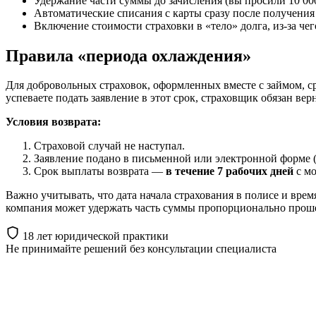
Удержание части суммы до зачисления (вы просили 10 000,
Автоматические списания с карты сразу после получения
Включение стоимости страховки в «тело» долга, из-за ч
Правила «периода охлаждения»
Для добровольных страховок, оформленных вместе с займом, с
успеваете подать заявление в этот срок, страховщик обязан вер
Условия возврата:
Страховой случай не наступал.
Заявление подано в письменной или электронной форме (
Срок выплаты возврата —
в течение 7 рабочих дней
с мо
Важно учитывать, что дата начала страхования в полисе и врем
компания может удержать часть суммы пропорционально прош
18 лет юридической практики
Не принимайте решений
без консультации специалиста