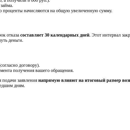
 а получили 8 000 руб.).
 займа.
его проценты начисляются на общую увеличенную сумму.
рок отказа
составляет 30 календарных дней
. Этот интервал зак
нуть деньги.
согласно договору).
мента получения вашего обращения.
я подачи заявления
напрямую влияют на итоговый размер воз
едшим дням.