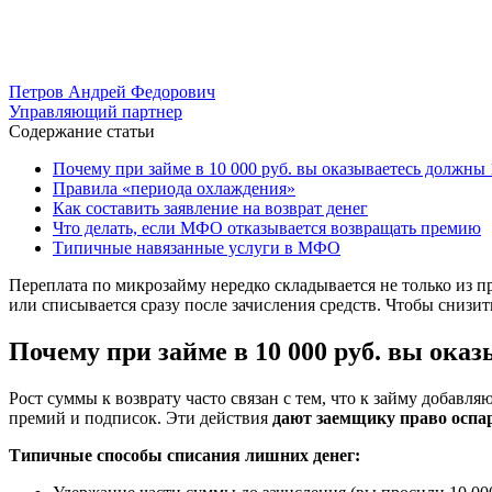
Петров Андрей Федорович
Управляющий партнер
Содержание статьи
Почему при займе в 10 000 руб. вы оказываетесь должны 
Правила «периода охлаждения»
Как составить заявление на возврат денег
Что делать, если МФО отказывается возвращать премию
Типичные навязанные услуги в МФО
Переплата по микрозайму нередко складывается не только из пр
или списывается сразу после зачисления средств. Чтобы снизи
Почему при займе в 10 000 руб. вы оказ
Рост суммы к возврату часто связан с тем, что к займу добавл
премий и подписок. Эти действия
дают заемщику право оспар
Типичные способы списания лишних денег: