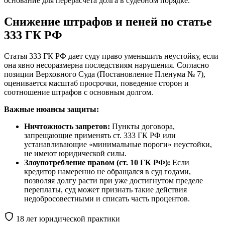
основание для перерасчета долга в судебном порядке.
Снижение штрафов и пеней по статье
333 ГК РФ
Статья 333 ГК РФ дает суду право уменьшить неустойку, если
она явно несоразмерна последствиям нарушения. Согласно
позиции Верховного Суда (Постановление Пленума № 7),
оценивается масштаб просрочки, поведение сторон и
соотношение штрафов с основным долгом.
Важные нюансы защиты:
Ничтожность запретов:
Пункты договора,
запрещающие применять ст. 333 ГК РФ или
устанавливающие «минимальные пороги» неустойки,
не имеют юридической силы.
Злоупотребление правом (ст. 10 ГК РФ):
Если
кредитор намеренно не обращался в суд годами,
позволяя долгу расти при уже достигнутом пределе
переплаты, суд может признать такие действия
недобросовестными и списать часть процентов.
18 лет юридической практики