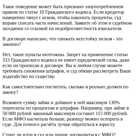
Такое поведение может быть признано злоупотреблением
правом по статье 10 Гражданского кодекса. Если кредитор
намеренно тянул с иском, чтобы накопить проценты, суд
вправе списать часть начислений. Заявите об этом в судебном
заседании со ссылкой на недобросовестность взыскателя.
В договоре написано, что снижать неустойку нельзя - это
законно?
Нет, такие пункты ничтожны. Запрет на применение статьи
333 Гражданского кодекса не имеет юридической силы, даже
если он прописан в договоре. Вы в любом случае можете
требовать снижения штрафов, и суд обязан рассмотреть Ваше
ходатайство по существу.
Как самостоятельно посчитать, сколько я реально должен по
закону?
Возьмите сумму займа и добавьте к ней максимум 130%
переплаты по процентам и штрафам. Например, при займе в
50 000 рублей законный максимум составит 115 000 рублей.
Если МФО насчитала больше, разницу можно оспорить в
суде. Для точного расчёта лучше обратиться к юристу.
Стоит ли идти в суд или проще договориться с МФО?