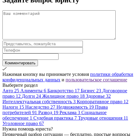
Задайте вопрос
юристу
Комментировать
Нажимая кнопку вы принимаете условия
политики обработки
конфиденциальных данных
и
пользовательское соглашение
Выберите раздел
Авто
25
Алименты
6
Банкротство
17
Бизнес
23
Договорное
право
12
Долги
24
Жилищное право
18
Здоровье
32
Интеллектуальная собственность
3
Корпоративное право
12
Налоги
15
Наследство
27
Недвижимость
19
Права
потребителей
91
Развод
19
Реклама
3
Социальное
обеспечение
1
Судебная практика
7
Трудовые отношения
11
Уголовное право
67
Нужна помощь юриста?
Первичный разбор ситуации — бесплатно, простые вопросы