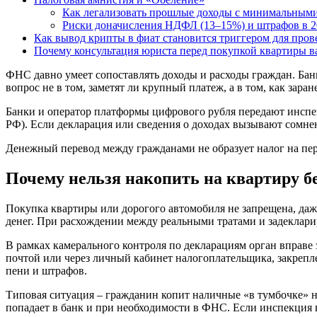
Как легализовать прошлые доходы с минимальным
Риски доначисления НДФЛ (13–15%) и штрафов в 
Как вывод крипты в фиат становится триггером для пров
Почему консультация юриста перед покупкой квартиры ва
ФНС давно умеет сопоставлять доходы и расходы граждан. Ба
вопрос не в том, заметят ли крупный платеж, а в том, как зар
Банки и оператор платформы цифрового рубля передают инспек
РФ). Если декларация или сведения о доходах вызывают сомнен
Денежный перевод между гражданами не образует налог на пере
Почему нельзя накопить на квартиру б
Покупка квартиры или дорогого автомобиля не запрещена, даж
денег. При расхождении между реальными тратами и задеклар
В рамках камерального контроля по декларациям орган вправе 
почтой или через личный кабинет налогоплательщика, закрепл
пени и штрафов.
Типовая ситуация – гражданин копит наличные «в тумбочке» н
попадает в банк и при необходимости в ФНС. Если инспекция 