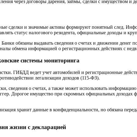
пления через договоры дарения, займы, сделки с имуществом и д
ные сделки и значимые активы формируют понятный след. Инфо
тавлять статус налогового резидента, официальные доходы и кру
. Банки обязаны выдавать сведения о счетах и движении денег 
аналы обмена информацией о регистрационных действиях с нед
ковские системы мониторинга
участки. ГИБДД ведет учет автомобилей и регистрационные дейс
противодействии легализации доходов (115‑ФЗ).
, сведения о счетах, а также может использовать информацию 
иггер. Дорогое имущество при скромных официальных доходах ф
зация хранит данные в конфиденциальности, но обязана передав
вня жизни с декларацией