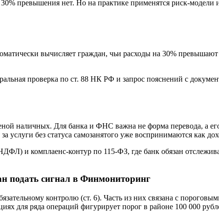
 30% превышения нет. Но на практике применятся риск‑модели 
оматически вычисляет граждан, чьи расходы на 30% превышают 
льная проверка по ст. 88 НК РФ и запрос пояснений с докумен
меной наличных. Для банка и ФНС важна не форма перевода, а 
за услуги без статуса самозанятого уже воспринимаются как дох
НДФЛ) и комплаенс‑контур по 115‑ФЗ, где банк обязан отслежив
ан подать сигнал в Финмониторинг
язательному контролю (ст. 6). Часть из них связана с порогов
иях для ряда операций фигурирует порог в районе 100 000 рубле