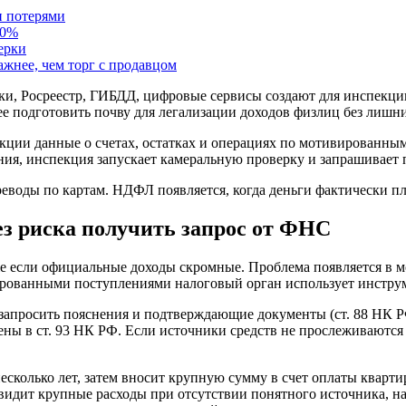
и потерями
20%
ерки
жнее, чем торг с продавцом
нки, Росреестр, ГИБДД, цифровые сервисы создают для инспекци
анее подготовить почву для легализации доходов физлиц без лишн
ции данные о счетах, остатках и операциях по мотивированным
ия, инспекция запускает камеральную проверку и запрашивает п
воды по картам. НДФЛ появляется, когда деньги фактически пла
ез риска получить запрос от ФНС
е если официальные доходы скромные. Проблема появляется в м
ированными поступлениями налоговый орган использует инстру
запросить пояснения и подтверждающие документы (ст. 88 НК РФ
ены в ст. 93 НК РФ. Если источники средств не прослеживаютс
есколько лет, затем вносит крупную сумму в счет оплаты кварт
видит крупные расходы при отсутствии понятного источника, на