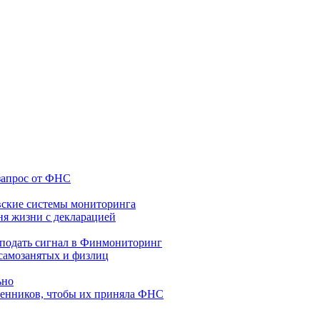
 запрос от ФНС
вские системы мониторинга
ня жизни с декларацией
 подать сигнал в Финмониторинг
 самозанятых и физлиц
ьно
венников, чтобы их приняла ФНС