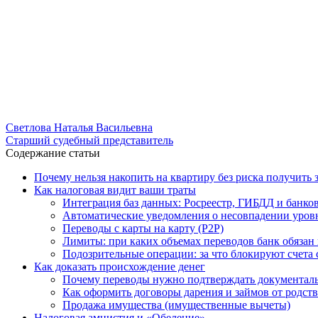
Светлова Наталья Васильевна
Старший судебный представитель
Содержание статьи
Почему нельзя накопить на квартиру без риска получить
Как налоговая видит ваши траты
Интеграция баз данных: Росреестр, ГИБДД и банко
Автоматические уведомления о несовпадении уров
Переводы с карты на карту (P2P)
Лимиты: при каких объемах переводов банк обязан
Подозрительные операции: за что блокируют счета
Как доказать происхождение денег
Почему переводы нужно подтверждать документал
Как оформить договоры дарения и займов от родст
Продажа имущества (имущественные вычеты)
Налоговая амнистия и «Обеление»