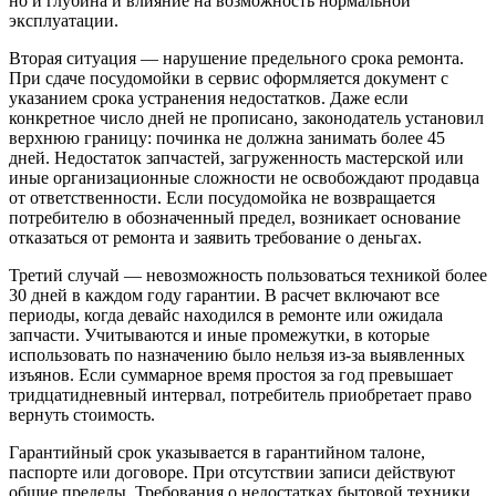
но и глубина и влияние на возможность нормальной
эксплуатации.
Вторая ситуация — нарушение предельного срока ремонта.
При сдаче посудомойки в сервис оформляется документ с
указанием срока устранения недостатков. Даже если
конкретное число дней не прописано, законодатель установил
верхнюю границу: починка не должна занимать более 45
дней. Недостаток запчастей, загруженность мастерской или
иные организационные сложности не освобождают продавца
от ответственности. Если посудомойка не возвращается
потребителю в обозначенный предел, возникает основание
отказаться от ремонта и заявить требование о деньгах.
Третий случай — невозможность пользоваться техникой более
30 дней в каждом году гарантии. В расчет включают все
периоды, когда девайс находился в ремонте или ожидала
запчасти. Учитываются и иные промежутки, в которые
использовать по назначению было нельзя из‑за выявленных
изъянов. Если суммарное время простоя за год превышает
тридцатидневный интервал, потребитель приобретает право
вернуть стоимость.
Гарантийный срок указывается в гарантийном талоне,
паспорте или договоре. При отсутствии записи действуют
общие пределы. Требования о недостатках бытовой техники