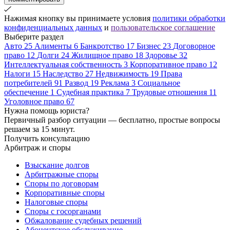
Нажимая кнопку вы принимаете условия
политики обработки
конфиденциальных данных
и
пользовательское соглашение
Выберите раздел
Авто
25
Алименты
6
Банкротство
17
Бизнес
23
Договорное
право
12
Долги
24
Жилищное право
18
Здоровье
32
Интеллектуальная собственность
3
Корпоративное право
12
Налоги
15
Наследство
27
Недвижимость
19
Права
потребителей
91
Развод
19
Реклама
3
Социальное
обеспечение
1
Судебная практика
7
Трудовые отношения
11
Уголовное право
67
Нужна помощь юриста?
Первичный разбор ситуации — бесплатно, простые вопросы
решаем за 15 минут.
Получить консультацию
Арбитраж и споры
Взыскание долгов
Арбитражные споры
Споры по договорам
Корпоративные споры
Налоговые споры
Споры с госорганами
Обжалование судебных решений
Абонентское обслуживание