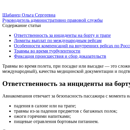
Шабанец Ольга Сергеевна
Руководитель административно правовой службы
Содержание статьи
Ответственность за инциденты на борту и трапе
Лимиты выплат по международным рейсам
Особенности компенсаций на внутренних рейсах по Рос
Травмы во время турбулентности
Фиксация происшествия и сбор доказательств
Травмы во время полета, при посадке или высадке — это слож
международный), качества медицинской документации и подт
Ответственность за инциденты на борту
Авиакомпания отвечает за безопасность пассажира с момента н
падения в салоне или на трапе;
травмы из-за падения предметов с багажных полок;
ожоги горячими напитками;
пищевые отравления бортовым питанием.