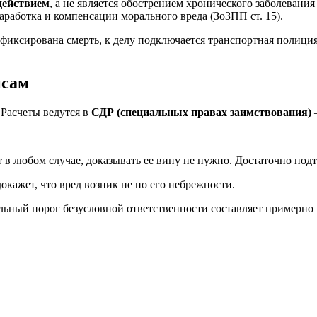
действием
, а не является обострением хронического заболевани
заработка и компенсации морального вреда (ЗоЗПП ст. 15).
афиксирована смерть, к делу подключается транспортная полиция
йсам
 Расчеты ведутся в
СДР (специальных правах заимствования)
в любом случае, доказывать ее вину не нужно. Достаточно подт
окажет, что вред возник не по его небрежности.
мальный порог безусловной ответственности составляет примерн