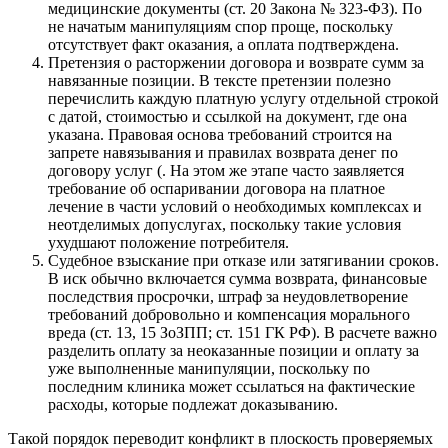
медицинские документы (ст. 20 Закона № 323-ФЗ). По
не начатым манипуляциям спор проще, поскольку
отсутствует факт оказания, а оплата подтверждена.
Претензия о расторжении договора и возврате сумм за
навязанные позиции. В тексте претензии полезно
перечислить каждую платную услугу отдельной строкой
с датой, стоимостью и ссылкой на документ, где она
указана. Правовая основа требований строится на
запрете навязывания и правилах возврата денег по
договору услуг (. На этом же этапе часто заявляется
требование об оспаривании договора на платное
лечение в части условий о необходимых комплексах и
неотделимых допуслугах, поскольку такие условия
ухудшают положение потребителя.
Судебное взыскание при отказе или затягивании сроков.
В иск обычно включается сумма возврата, финансовые
последствия просрочки, штраф за неудовлетворение
требований добровольно и компенсация морального
вреда (ст. 13, 15 ЗоЗПП; ст. 151 ГК РФ). В расчете важно
разделить оплату за неоказанные позиции и оплату за
уже выполненные манипуляции, поскольку по
последним клиника может ссылаться на фактические
расходы, которые подлежат доказыванию.
Такой порядок переводит конфликт в плоскость проверяемых