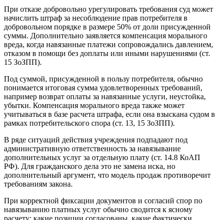
При отказе добровольно урегулировать требования суд может
начислить штраф за несоблюдение прав потребителя в
добровольном порядке в размере 50% от доли присужденной
суммы. Дополнительно заявляется компенсация морального
вреда, когда навязанные платежи сопровождались давлением,
отказом в помощи без доплаты или иными нарушениями (ст.
15 ЗоЗПП).
Под суммой, присужденной в пользу потребителя, обычно
понимается итоговая сумма удовлетворенных требований,
например возврат оплаты за навязанные услуги, неустойка,
убытки. Компенсация морального вреда также может
учитываться в базе расчета штрафа, если она взыскана судом в
рамках потребительского спора (ст. 13, 15 ЗоЗПП).
В ряде ситуаций действия учреждения подпадают под
административную ответственность за навязывание
дополнительных услуг за отдельную плату (ст. 14.8 КоАП
РФ). Для гражданского дела это не замена иска, но
дополнительный аргумент, что модель продаж противоречит
требованиям закона.
При корректной фиксации документов и согласий спор по
навязыванию платных услуг обычно сводится к ясному
расчету: какие позиции согласованы, какие фактически