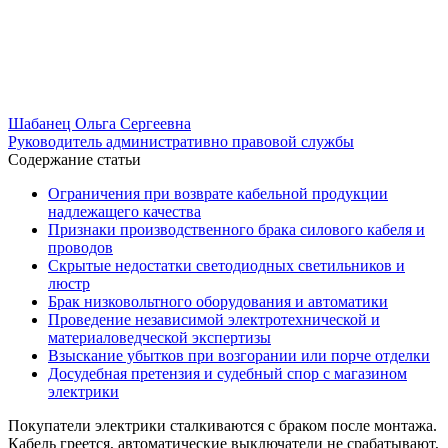
Шабанец Ольга Сергеевна
Руководитель административно правовой службы
Содержание статьи
Ограничения при возврате кабельной продукции
надлежащего качества
Признаки производственного брака силового кабеля и
проводов
Скрытые недостатки светодиодных светильников и
люстр
Брак низковольтного оборудования и автоматики
Проведение независимой электротехнической и
материаловедческой экспертизы
Взыскание убытков при возгорании или порче отделки
Досудебная претензия и судебный спор с магазином
электрики
Покупатели электрики сталкиваются с браком после монтажа.
Кабель греется, автоматические выключатели не срабатывают,