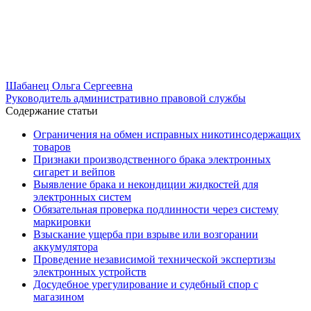
Шабанец Ольга Сергеевна
Руководитель административно правовой службы
Содержание статьи
Ограничения на обмен исправных никотинсодержащих
товаров
Признаки производственного брака электронных
сигарет и вейпов
Выявление брака и некондиции жидкостей для
электронных систем
Обязательная проверка подлинности через систему
маркировки
Взыскание ущерба при взрыве или возгорании
аккумулятора
Проведение независимой технической экспертизы
электронных устройств
Досудебное урегулирование и судебный спор с
магазином