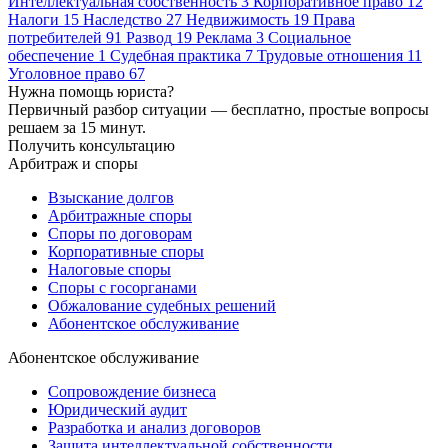
Интеллектуальная собственность
3
Корпоративное право
12
Налоги
15
Наследство
27
Недвижимость
19
Права
потребителей
91
Развод
19
Реклама
3
Социальное
обеспечение
1
Судебная практика
7
Трудовые отношения
11
Уголовное право
67
Нужна помощь юриста?
Первичный разбор ситуации — бесплатно, простые вопросы
решаем за 15 минут.
Получить консультацию
Арбитраж и споры
Взыскание долгов
Арбитражные споры
Споры по договорам
Корпоративные споры
Налоговые споры
Споры с госорганами
Обжалование судебных решений
Абонентское обслуживание
Абонентское обслуживание
Сопровождение бизнеса
Юридический аудит
Разработка и анализ договоров
Защита интеллектуальной собственности