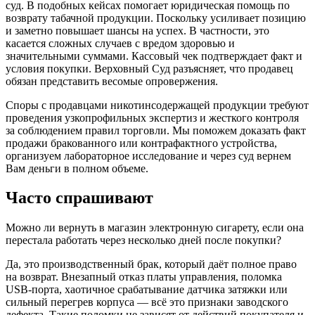
суд. В подобных кейсах помогает юридическая помощь по
возврату табачной продукции. Поскольку усиливает позицию
и заметно повышает шансы на успех. В частности, это
касается сложных случаев с вредом здоровью и
значительными суммами. Кассовый чек подтверждает факт и
условия покупки. Верховный Суд разъясняет, что продавец
обязан представить весомые опровержения.
Споры с продавцами никотинсодержащей продукции требуют
проведения узкопрофильных экспертиз и жесткого контроля
за соблюдением правил торговли. Мы поможем доказать факт
продажи бракованного или контрафактного устройства,
организуем лабораторное исследование и через суд вернем
Вам деньги в полном объеме.
Часто
спрашивают
Можно ли вернуть в магазин электронную сигарету, если она
перестала работать через несколько дней после покупки?
Да, это производственный брак, который даёт полное право
на возврат. Внезапный отказ платы управления, поломка
USB-порта, хаотичное срабатывание датчика затяжки или
сильный перегрев корпуса — всё это признаки заводского
дефекта. Такие поломки не зависят от действий покупателя и