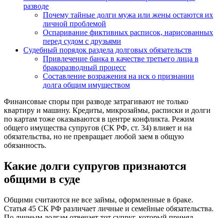
разводе
Почему тайные долги мужа или жены остаются их
личной проблемой
Оспаривание фиктивных расписок, нарисованных
перед судом с друзьями
Судебный порядок раздела долговых обязательств
Привлечение банка в качестве третьего лица в
бракоразводный процесс
Составление возражения на иск о признании
долга общим имуществом
Финансовые споры при разводе затрагивают не только
квартиру и машину. Кредиты, микрозаймы, расписки и долги
по картам тоже оказываются в центре конфликта. Режим
общего имущества супругов (СК РФ, ст. 34) влияет и на
обязательства, но не превращает любой заем в общую
обязанность.
Какие долги супругов признаются
общими в суде
Общими считаются не все займы, оформленные в браке.
Статья 45 СК РФ различает личные и семейные обязательства.
По личным долгам отвечает тот супруг, который принял.