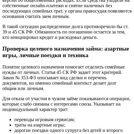
версии об общесемейных расходах. Если средства уходили на
собственные онлайн-платежи и снятие наличных без
последующих семейных трат, у органа правосудия появляются
основания считать заем личным.
В такой ситуации распределение долга противоречило бы ст.
39 и 45 СК РФ. Обязанность по погашению остается за тем,
кто инициировал кредит и расходовал деньги.
Проверка целевого назначения займа: азартные
игры, личные поездки и техника
Понятие целевого назначения помогает отделить семейные
нужды от личных. Статья 45 СК РФ задает этот критерий.
Закон № 353‑ФЗ описывает вид сделки и перечень
документов, но именно семейный контекст делает долг
общим или личным.
Для отказа от участия в чужом займе показываются операции,
которые слабо связаны с интересами союза. Указывает на
индивидуальный характер трат:
переводы игровым сервисам;
траты на азартные игры;
дорогие поездки одного супруга без детей и второго