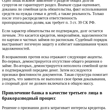
Одно лишь исковое заявление о разделе общих долгов
супругов не гарантирует раздел. Вначале судья оценивает,
доказана ли семейная цель обязательства, факт использования
средств на нужды семьи и детей, а также реальность. Только
после этого распределяется ответственность
пропорционально долям, как требует п. 3 ст. 39 СК РФ.
Если характер обязательства не подтвержден, долг остается
личным. Это касается кредитов, микрозаймов, задолженности
по картам и частных займов по распискам. Судебный порядок
выстраивает логичную защиту и избегает навешивания чужих
задолженностей.
В возражениях против иска отражают следующие акценты.
Во-первых, демонстрируется отсутствие общего решения о
займе. Во-вторых, демонстрируется неполнота семейной цели
и подтверждений передачи денег. Затем исследуются
признаки фиктивности документов. Такая структура помогает
увидеть, что заявитель не выполнил свое бремя доказывания,
а спорный долг не должен включаться в общую массу.
Привлечение банка в качестве третьего лица в
бракоразводный процесс
Решение о признании долга затрагивает интересы кредитора.