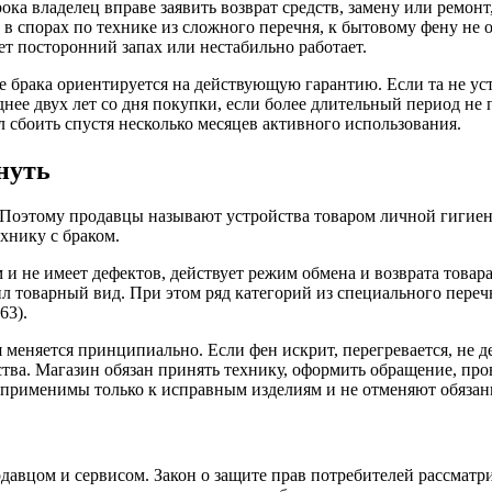
ка владелец вправе заявить возврат средств, замену или ремонт,
 в спорах по технике из сложного перечня, к бытовому фену не 
ет посторонний запах или нестабильно работает.
е брака ориентируется на действующую гарантию. Если та не ус
днее двух лет со дня покупки, если более длительный период не
л сбоить спустя несколько месяцев активного использования.
нуть
. Поэтому продавцы называют устройства товаром личной гигиен
хнику с браком.
и не имеет дефектов, действует режим обмена и возврата товара
нил товарный вид. При этом ряд категорий из специального пер
63).
 меняется принципиально. Если фен искрит, перегревается, не д
ства. Магазин обязан принять технику, оформить обращение, про
ну применимы только к исправным изделиям и не отменяют обяза
давцом и сервисом. Закон о защите прав потребителей рассматри