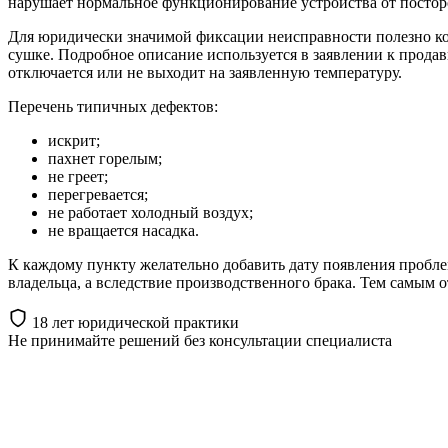
нарушает нормальное функционирование устройства от посторон
Для юридически значимой фиксации неисправности полезно ко
сушке. Подробное описание используется в заявлении к продав
отключается или не выходит на заявленную температуру.
Перечень типичных дефектов:
искрит;
пахнет горелым;
не греет;
перегревается;
не работает холодный воздух;
не вращается насадка.
К каждому пункту желательно добавить дату появления проблем
владельца, а вследствие производственного брака. Тем самым от
18 лет юридической практики
Не принимайте решений
без консультации специалиста