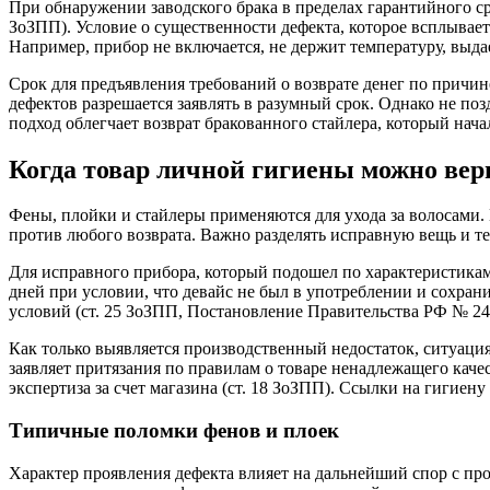
При обнаружении заводского брака в пределах гарантийного сро
ЗоЗПП). Условие о существенности дефекта, которое всплывает
Например, прибор не включается, не держит температуру, выда
Срок для предъявления требований о возврате денег по причин
дефектов разрешается заявлять в разумный срок. Однако не поз
подход облегчает возврат бракованного стайлера, который нача
Когда товар личной гигиены можно вер
Фены, плойки и стайлеры применяются для ухода за волосами
против любого возврата. Важно разделять исправную вещь и те
Для исправного прибора, который подошел по характеристикам 
дней при условии, что девайс не был в употреблении и сохра
условий (ст. 25 ЗоЗПП, Постановление Правительства РФ № 24
Как только выявляется производственный недостаток, ситуация
заявляет притязания по правилам о товаре ненадлежащего каче
экспертиза за счет магазина (ст. 18 ЗоЗПП). Ссылки на гигие
Типичные поломки фенов и плоек
Характер проявления дефекта влияет на дальнейший спор с про