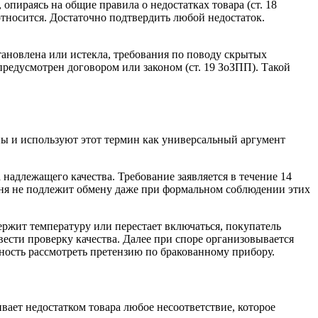
 опираясь на общие правила о недостатках товара (ст. 18
относится. Достаточно подтвердить любой недостаток.
тановлена или истекла, требования по поводу скрытых
 предусмотрен договором или законом (ст. 19 ЗоЗПП). Такой
ы и используют этот термин как универсальный аргумент
 надлежащего качества. Требование заявляется в течение 14
ечня не подлежит обмену даже при формальном соблюдении этих
ержит температуру или перестает включаться, покупатель
вести проверку качества. Далее при споре организовывается
нность рассмотреть претензию по бракованному прибору.
вает недостатком товара любое несоответствие, которое