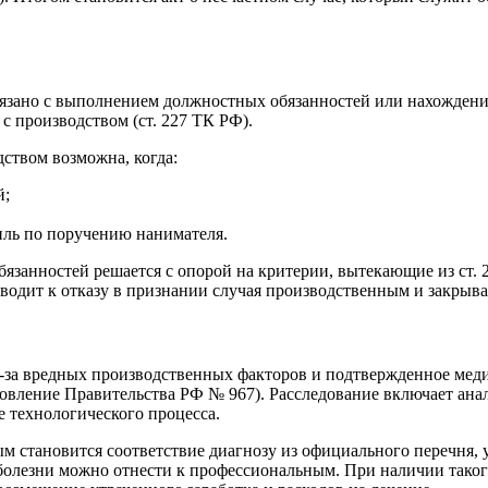
вязано с выполнением должностных обязанностей или нахождени
с производством (ст. 227 ТК РФ).
дством возможна, когда:
й;
иль по поручению нанимателя.
обязанностей решается с опорой на критерии, вытекающие из ст.
водит к отказу в признании случая производственным и закрыва
з-за вредных производственных факторов и подтвержденное мед
новление Правительства РФ № 967). Расследование включает ана
е технологического процесса.
 становится соответствие диагнозу из официального перечня,
 болезни можно отнести к профессиональным. При наличии таког