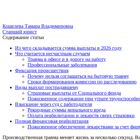
Кошелева Тамара Владимировна
Старший юрист
Содержание статьи
Из чего складывается сумма выплаты в 2026 году
Что считается несчастным случаем
Травма в офисе и в дороге на работу
Профессиональные заболевания
Фиксация происшествия
Почему нельзя соглашаться на бытовую травму
Сроки формирования комиссии по расследованию
Виды выплат пострадавшему
Страховые выплаты от Социального фонда
Пожизненное содержание при утрате трудоспособн
Взыскание через суд с работодателя
Рекордные суммы морального вреда
Оплата реабилитации и лекарств сверх страховки
Полная финансовая реабилитация
Пожизненное обеспечение лекарствами за счет фи
Производственная травма меняет жизнь за несколько секунд. В