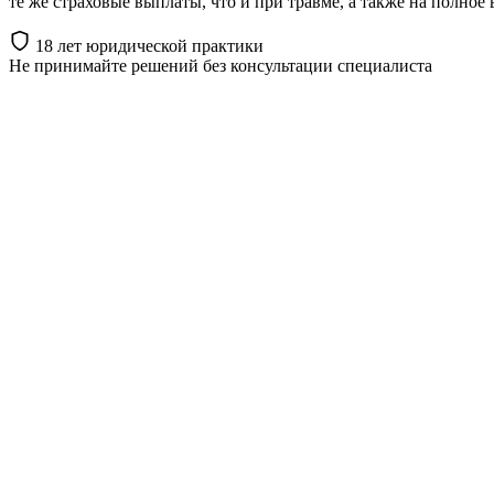
те же страховые выплаты, что и при травме, а также на полное
18 лет юридической практики
Не принимайте решений
без консультации специалиста