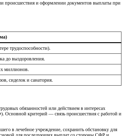
ации происшествия и оформлении документов выплаты при
ма)
отере трудоспособности).
тка до выздоровления.
их миллионов.
зов, сиделок и санатория.
трудовых обязанностей или действием в интересах
РФ). Основной критерий — связь происшествия с работой и
вшего в лечебное учреждение, сохранить обстановку для
 основой для последующих выплат со стороны СФР и