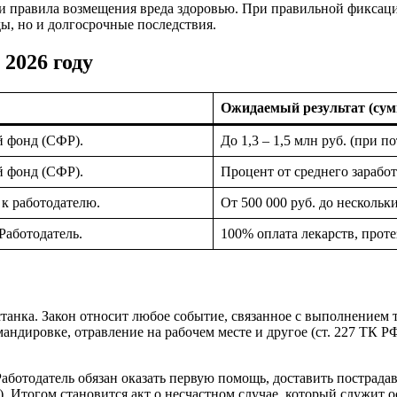
ва и правила возмещения вреда здоровью. При правильной фикс
ы, но и долгосрочные последствия.
2026 году
Ожидаемый результат (сум
 фонд (СФР).
До 1,3 – 1,5 млн руб. (при п
 фонд (СФР).
Процент от среднего зарабо
к работодателю.
От 500 000 руб. до нескольк
 Работодатель.
100% оплата лекарств, проте
станка. Закон относит любое событие, связанное с выполнением 
мандировке, отравление на рабочем месте и другое (ст. 227 ТК 
Работодатель обязан оказать первую помощь, доставить пострада
). Итогом становится акт о несчастном случае, который служит