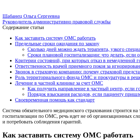
Шабанец Ольга Сергеевна
Руководитель административно правовой службы
Содержание статьи
Как заставить систему ОМС работать
Предельные сроки ожидания по закону
Сколько дней можно ждать терапевта, узкого спец
Сроки плановой госпитализации: что делать, если о
Критерии состояний, при которых отказ в немедленной г
Ответственность врачей приемного покоя за игнорирова
Звонок в страховую компанию: почему страховой предст
Роль территориального фонда ОМС и прокуратуры в реш
Лечение в частной клинике за счет ОМС
Как получить направление в частный центр, если г
Порядок взыскания расходов, если пациенту пришл
Своевременная помощь как стандарт
Система обязательного медицинского страхования строится на т
госпитализации по ОМС, речь идет не об организационных сл
и потребовать соблюдения гарантий.
Как заставить систему ОМС работать