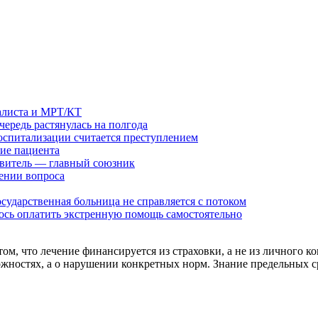
иалиста и МРТ/КТ
чередь растянулась на полгода
оспитализации считается преступлением
ние пациента
авитель — главный союзник
ении вопроса
осударственная больница не справляется с потоком
ось оплатить экстренную помощь самостоятельно
ом, что лечение финансируется из страховки, а не из личного к
ожностях, а о нарушении конкретных норм. Знание предельных 