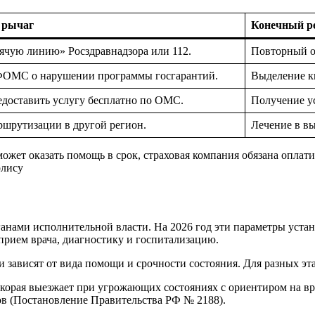
 рычаг
Конечный р
рячую линию» Росздравнадзора или 112.
Повторный ос
ФОМС о нарушении программы госгарантий.
Выделение к
едоставить услугу бесплатно по ОМС.
Получение ус
ршрутизации в другой регион.
Лечение в в
может оказать помощь в срок, страховая компания обязана оплат
олису
ганами исполнительной власти. На 2026 год эти параметры уста
прием врача, диагностику и госпитализацию.
 зависят от вида помощи и срочности состояния. Для разных э
орая выезжает при угрожающих состояниях с ориентиром на вре
ов (Постановление Правительства РФ № 2188).