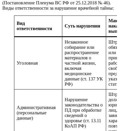
(Постановление Пленума ВС РФ от 25.12.2018 № 46).
Виды ответственности за нарушение врачебной тайны:
Максимал
Вид
Суть нарушения
наказание 
ответственности
выплата
Незаконное
Штрафы,
собирание или
обязательн
распространение
или
материалов о
принудите
Уголовная
частной жизни,
работы, л
включая
свободы в
медицинские
пределах,
данные (ст. 137 УК
указанных
РФ)
статье
Штрафы д
Нарушение
должностн
законодательства о
юридическ
Административная
ПД при обработке
лиц, разме
(персональные
сведений о
зависят от
данные)
здоровье (ст. 13.11
характера 
КоАП РФ)
повторнос