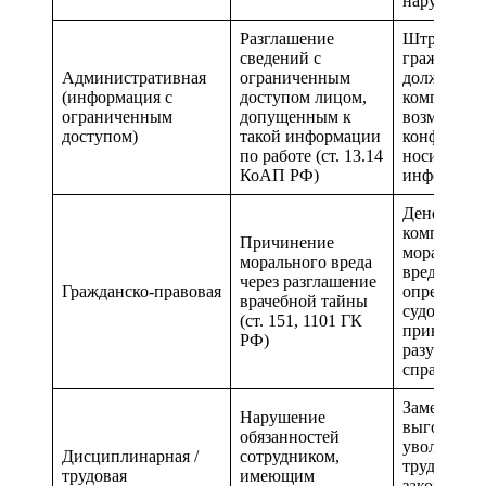
нарушения
Разглашение
Штрафы д
сведений с
граждан,
Административная
ограниченным
должностн
(информация с
доступом лицом,
компаний,
ограниченным
допущенным к
возможна
доступом)
такой информации
конфискац
по работе (ст. 13.14
носителей
КоАП РФ)
информац
Денежная
компенсац
Причинение
моральног
морального вреда
вреда, раз
через разглашение
Гражданско‑правовая
определяет
врачебной тайны
судом с уч
(ст. 151, 1101 ГК
принципо
РФ)
разумности
справедли
Замечание,
Нарушение
выговор,
обязанностей
увольнени
Дисциплинарная /
сотрудником,
трудовому
трудовая
имеющим
законодате