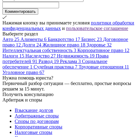
Комментировать
Нажимая кнопку вы принимаете условия
политики обработки
конфиденциальных данных
и
пользовательское соглашение
Выберите раздел
Авто
25
Алименты
6
Банкротство
17
Бизнес
23
Договорное
право
12
Долги
24
Жилищное право
18
Здоровье
32
Интеллектуальная собственность
3
Корпоративное право
12
Налоги
15
Наследство
27
Недвижимость
19
Права
потребителей
91
Развод
19
Реклама
3
Социальное
обеспечение
1
Судебная практика
7
Трудовые отношения
11
Уголовное право
67
Нужна помощь юриста?
Первичный разбор ситуации — бесплатно, простые вопросы
решаем за 15 минут.
Получить консультацию
Арбитраж и споры
Взыскание долгов
Арбитражные споры
Споры по договорам
Корпоративные споры
Налоговые споры